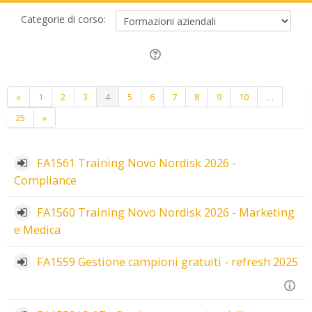
Categorie di corso:
Precedente
(zttuale)
«
1
2
3
4
5
6
7
8
9
10
…
Successivo
25
»
FA1561 Training Novo Nordisk 2026 -
Compliance
FA1560 Training Novo Nordisk 2026 - Marketing
e Medica
FA1559 Gestione campioni gratuiti - refresh 2025