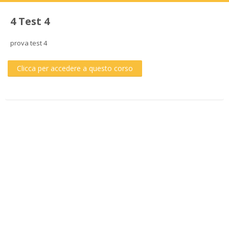
4 Test 4
prova test 4
Clicca per accedere a questo corso