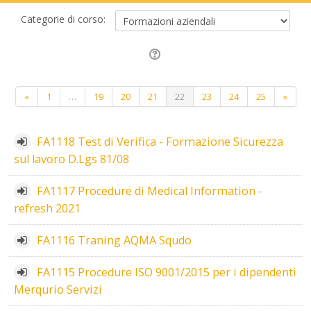
Categorie di corso:
Precedente
(zttuale)
Succe
«
1
…
19
20
21
22
23
24
25
»
FA1118 Test di Verifica - Formazione Sicurezza
sul lavoro D.Lgs 81/08
FA1117 Procedure di Medical Information -
refresh 2021
FA1116 Traning AQMA Squdo
FA1115 Procedure ISO 9001/2015 per i dipendenti
Merqurio Servizi