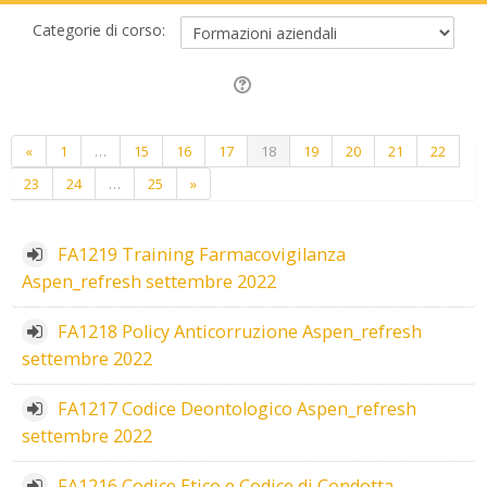
Categorie di corso:
Precedente
(zttuale)
«
1
…
15
16
17
18
19
20
21
22
Successivo
23
24
…
25
»
FA1219 Training Farmacovigilanza
Aspen_refresh settembre 2022
FA1218 Policy Anticorruzione Aspen_refresh
settembre 2022
FA1217 Codice Deontologico Aspen_refresh
settembre 2022
FA1216 Codice Etico e Codice di Condotta